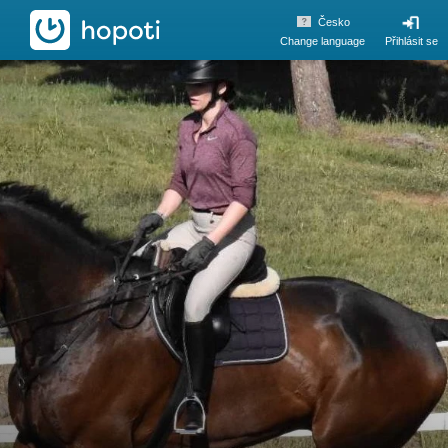
hopoti
Česko
Change language
Přihlásit se