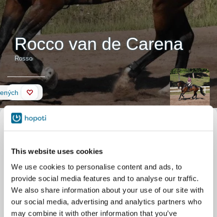
Rocco van de Carena
Rosso
Stěna
bených
Popis koně
Přezdívka
Rosso
Oficiální název
Rocco van de Carena
Stabilní
Husön Ratsastuskeskus
This website uses cookies
Talosaarentie 283
Helsinki
We use cookies to personalise content and ads, to
provide social media features and to analyse our traffic.
We also share information about your use of our site with
our social media, advertising and analytics partners who
may combine it with other information that you’ve