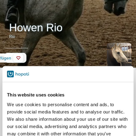
Howen Rio
Rio
Wand
ufügen
Beschreibung
Spitzname
Rio
des Pferds
Offizieller Name
Howen Rio
Stall
Husön Ratsastuskeskus
Reipas ja kiltti poni,
This website uses cookies
Talosaarentie 283
joka hyppää myös
Helsinki
We use cookies to personalise content and ads, to
hyvin.
provide social media features and to analyse our traffic.
Asiakkaat sanovat
We also share information about your use of our site with
Riosta:
our social media, advertising and analytics partners who
may combine it with other information that you’ve