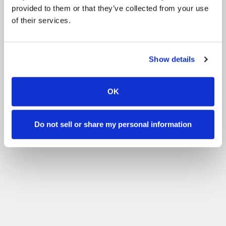
provided to them or that they’ve collected from your use
”Rio on opettavainen, ystävällinen, järkevä poni?? Suurella innolla
ja sydämellä tekevä herra. Mukava istua harjotusravissa ja
of their services.
laukassa.”
Show details
OK
Do not sell or share my personal information