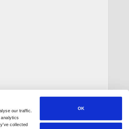
OK
yse our traffic.
 analytics
y’ve collected