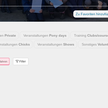
Zu Favoriten hinzuf
den
Private
Veranstaltungen
Pony days
Training
Clubs/cours
nstaltungen
Chicks
Veranstaltungen
Shows
Sonstiges
Volun
Filter
fahren