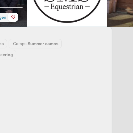
ügen
es
Camps
Summer camps
teering