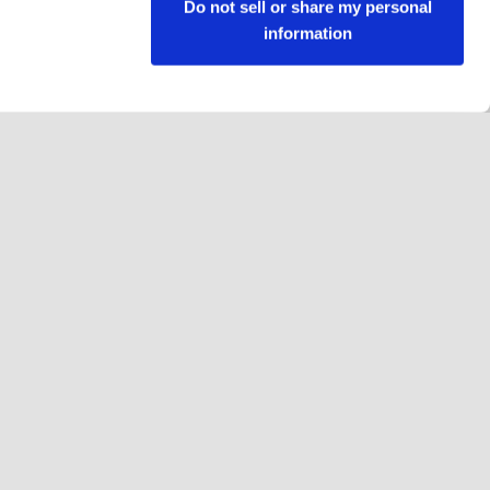
Do not sell or share my personal
information
Folgen Sie uns
Facebook
Instagram
YouTube
LinkedIn