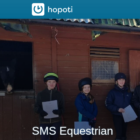
hopoti
SMS Equestrian