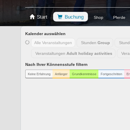
Start
Buchung
Shop
Pferde
Kalender auswählen
Alle Veranstaltungen
Stunden
Group
Stun
Veranstaltungen
Adult holiday activities
Vera
Nach Ihrer Könnensstufe filtern
Keine Erfahrung
Anfänger
Grundkenntnisse
Fortgeschritten
Er