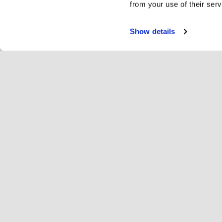
from your use of their serv
Show details
Servi
Rei
Change language
Deutsch
Hop
Hopoti beitreten
Unternehmen registrieren
Un
Einstellungen für Cookies
We
Übe