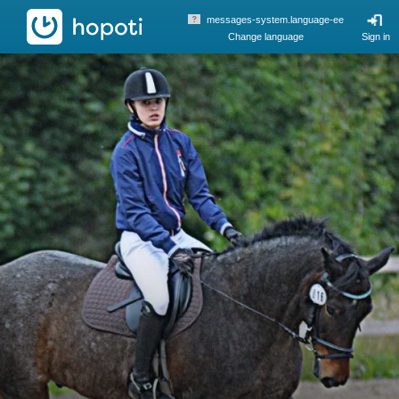
hopoti
messages-system.language-ee
Change language
Sign in