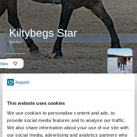
Kiltybegs Star
Becksi
Wall
rites
Horse description
Nickname
Becksi
Official name
Kiltybegs Star
Herkkä poniruuna, joka
Stable
Husön Ratsastuskeskus
pystyy menemään
Talosaarentie 283
This website uses cookies
kaiken tasoisilla
Helsinki
tunneilla. Päättäväinen
We use cookies to personalise content and ads, to
ratsastaja saa ponista
provide social media features and to analyse our traffic.
paljon irti, niin
We also share information about your use of our site with
esteillä,kuin koulussakin.
our social media, advertising and analytics partners who
Ratsastajat arvostavat Becksissä sen rauhallisuutta, pientä kokoa,