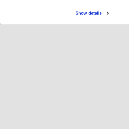
Show details
Υπηρ
Αν
Change language
Ελληνικά
Hop
Εγγραφή Hopoti
Εγγραφή επιχείρησης
Επι
Ρυθμίσεις cookie
Δι
Σχε