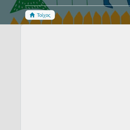
Τοίχος