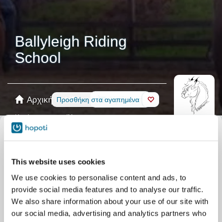
Ballyleigh Riding
School
Αρχική σελίδα
Κράτηση
Προσθήκη στα αγαπημένα
Κατάστημα
Άλογα
Επιλέξτε ημερολόγιο
Όλες οι εκδηλώσεις
This website uses cookies
Μαθήματα
Weekend Term Group Lessons
We use cookies to personalise content and ads, to
Μαθήματα
Midweek Term Group Lessons
provide social media features and to analyse our traffic.
Μαθήματα
Single Riding lesson
We also share information about your use of our site with
our social media, advertising and analytics partners who
Μαθήματα
Private lesson
Κατασκηνώσεις