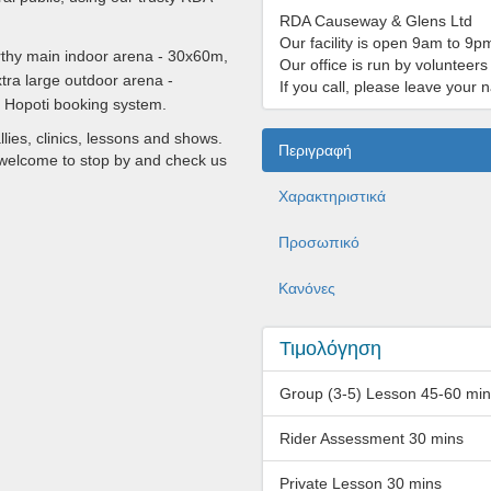
RDA Causeway & Glens Ltd
Our facility is open 9am to 9pm
orthy main indoor arena - 30x60m,
Our office is run by volunteer
tra large outdoor arena -
If you call, please leave you
ur Hopoti booking system.
llies, clinics, lessons and shows.
Περιγραφή
t welcome to stop by and check us
Χαρακτηριστικά
Προσωπικό
Κανόνες
Τιμολόγηση
Group (3-5) Lesson 45-60 mi
Rider Assessment 30 mins
Private Lesson 30 mins