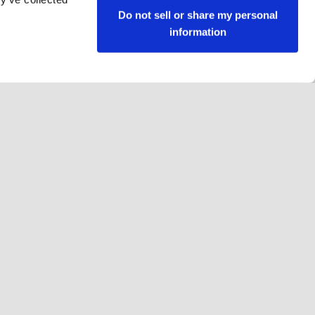
Do not sell or share my personal
information
Ακολουθήστε μας
Facebook
Instagram
YouTube
LinkedIn