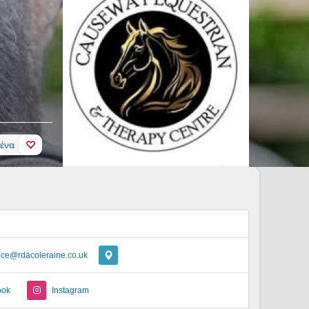
ένα
fice@rdacoleraine.co.uk
ook
Instagram