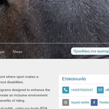
Προσθήκη στα αγαπημ
ημα
Άλογα
ment where sport makes a
Επικοινωνία
out disabilities.
programs designed to enhance the
+442870320147
of
to create an inclusive environment
nefits of riding.
Αρχική σελίδα
Faceb
al public, using our trusty RDA