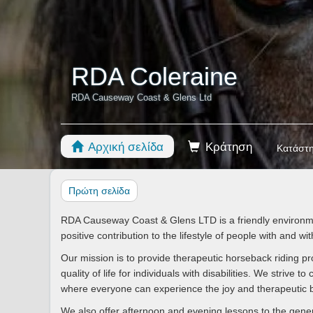
RDA Coleraine
RDA Causeway Coast & Glens Ltd
Αρχική σελίδα
Κράτηση
Κατάστ
Πρώτη σελίδα
RDA Causeway Coast & Glens LTD is a friendly environ
positive contribution to the lifestyle of people with and with
Our mission is to provide therapeutic horseback riding 
quality of life for individuals with disabilities. We strive 
where everyone can experience the joy and therapeutic be
We also offer afternoon and evening lessons to the gener