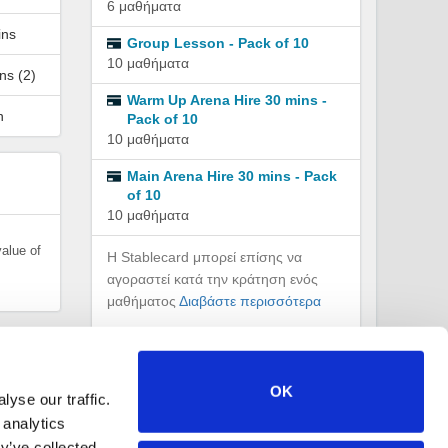
6 μαθήματα
ins
Group Lesson - Pack of 10
10 μαθήματα
ns (2)
Warm Up Arena Hire 30 mins -
n
Pack of 10
10 μαθήματα
Main Arena Hire 30 mins - Pack
of 10
10 μαθήματα
value of
Η Stablecard μπορεί επίσης να
αγοραστεί κατά την κράτηση ενός
μαθήματος
Διαβάστε περισσότερα
Μεταφορά κρατήσεων και πιστώσεων
σταθερής κάρτας:
Με την οικογένεια
OK
yse our traffic.
 analytics
y’ve collected