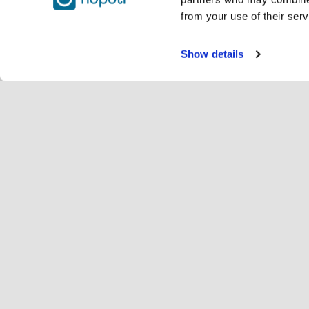
from your use of their serv
Show details
Υπηρ
Αν
Change language
Ελληνικά
Hop
Εγγραφή Hopoti
Εγγραφή επιχείρησης
Επι
Ρυθμίσεις cookie
Δι
Σχε