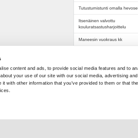
Tutustumistunti omalla hevose
Itsenäinen valvottu
kouluratsastusharjoittelu
Maneesin vuokraus kk
Maneesin vuokraus 1 kerta
s
Puolituntinen (oma taluttaja)
ise content and ads, to provide social media features and to anal
about your use of our site with our social media, advertising and
10 x 30 min (oma taluttaja mu
t with other information that you’ve provided to them or that the
Kaksari omalla hevosella
ices.