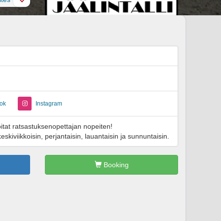
ok
Instagram
voitat ratsastuksenopettajan nopeiten!
skiviikkoisin, perjantaisin, lauantaisin ja sunnuntaisin.
Booking