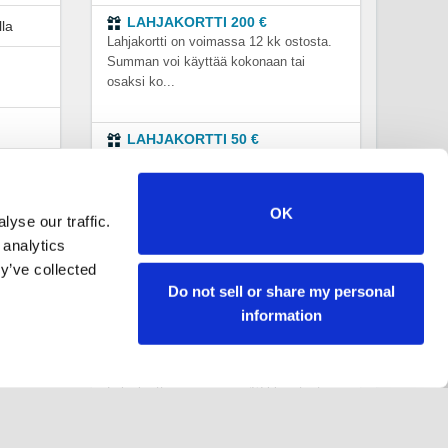
LAHJAKORTTI 200 €
lla
Lahjakortti on voimassa 12 kk ostosta.
Summan voi käyttää kokonaan tai
osaksi ko...
LAHJAKORTTI 50 €
Lahjakortti on voimassa 12 kk ostosta.
Summan voi käyttää kokonaan tai
osaksi ko...
OK
yse our traffic.
 analytics
kana)
LAHJAKORTTI 1
y’ve collected
RATSASTUSTUNTI 38 €
Do not sell or share my personal
Lahjakortti on voimassa 12 kk ostosta.
information
LAHJAKORTTI
TUTUSTUMISTUNTI 28 €
Lahjakortti on voimassa 12 kk ostosta.
Lahjakortilla voi varata ratsastustunnin...