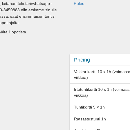
, laitahan tekstari/whatsapp -
Rules
0-8450888 niin etsimme sinulle
assa, saat ensimmäisen tuntisi
pettajalta.
äältä Hopotista.
Pricing
Vakkarikortti 10 x 1h (voimass
viikkoa)
Irtotuntikortti 10 x 1h (voimas
viikkoa)
Tuntikortti 5 × 1h
Ratsastustunti 1h