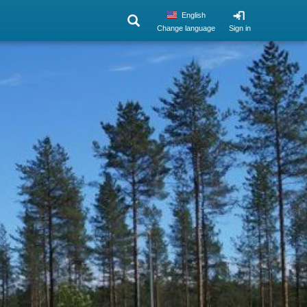
English
Change language
Sign in