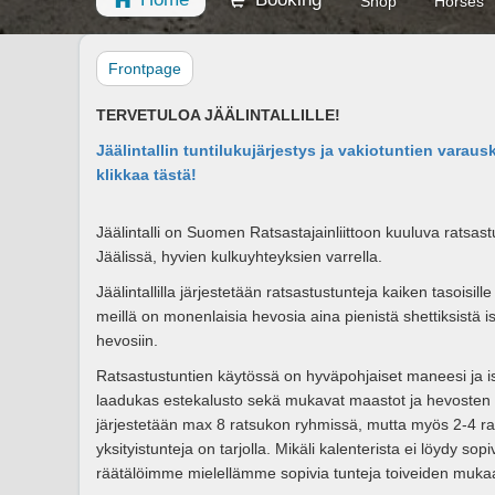
Shop
Horses
Frontpage
TERVETULOA JÄÄLINTALLILLE!
Jäälintallin tuntilukujärjestys ja vakiotuntien varau
klikkaa tästä!
Jäälintalli on Suomen Ratsastajainliittoon kuuluva ratsast
Jäälissä, hyvien kulkuyhteyksien varrella.
Jäälintallilla järjestetään ratsastustunteja kaiken tasoisill
meillä on monenlaisia hevosia aina pienistä shettiksistä i
hevosiin.
Ratsastustuntien käytössä on hyväpohjaiset maneesi ja is
laadukas estekalusto sekä mukavat maastot ja hevosten u
järjestetään max 8 ratsukon ryhmissä, mutta myös 2-4 r
yksityistunteja on tarjolla. Mikäli kalenterista ei löydy sop
räätälöimme mielellämme sopivia tunteja toiveiden muka