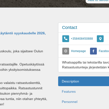
Contact
skäytäntö syyskaudelle 2026,
+358408450888
uskoulu, joka sijaitsee Oulun
Homepage
Facebo
Whatsappilla tai tekstarilla ta
e ratsastajille. Opetuskäytössä
Ratsastustunteja järjestetään ke
soihin yksityisomistuksessa
Description
o valaistu ratsastuskenttä,
ittopaikka. Ratsastustunnit
Features
atsukon pienryhmä- ja
ivaa tuntia, niin otahan yhteyttä,
Personnel
an!