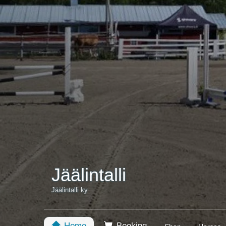
Jäälintalli
Jäälintalli ky
Home
Booking