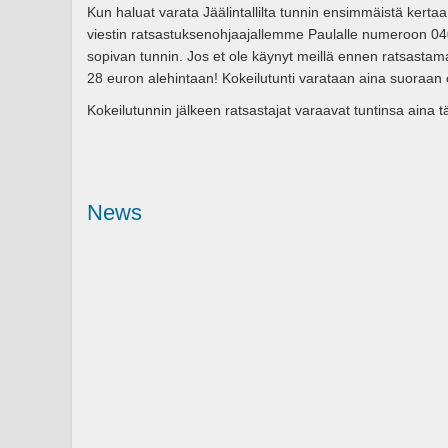
Kun haluat varata Jäälintallilta tunnin ensimmäistä kertaa
viestin ratsastuksenohjaajallemme Paulalle numeroon 04
sopivan tunnin. Jos et ole käynyt meillä ennen ratsastam
28 euron alehintaan! Kokeilutunti varataan aina suoraan o
Kokeilutunnin jälkeen ratsastajat varaavat tuntinsa aina t
News