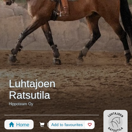
Luhtajoen
Ratsutila
Hippoteam Oy
Home
Booking
Add to favourites
Shop