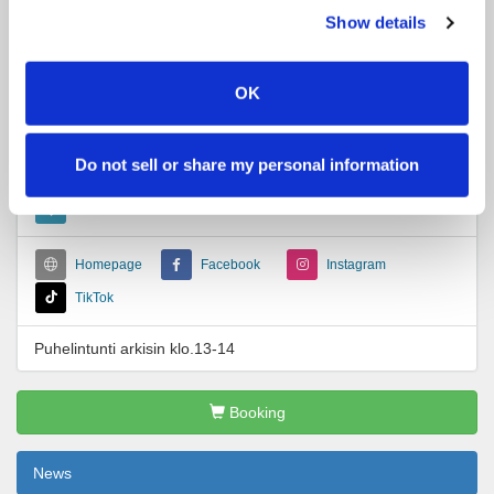
oppia ja kehittyä lisää.
Show details
Tervetuloa Luhtajoen Ratsutilalle jossa jokainen tuntee
kuuluvansa porukkaan!
OK
Contact
Do not sell or share my personal information
+358405455461
luhtajoenratsutila@gmail.com
Homepage
Facebook
Instagram
TikTok
Puhelintunti arkisin klo.13-14
Booking
News