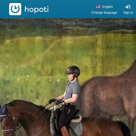
hopoti
English
Change language
Sign in