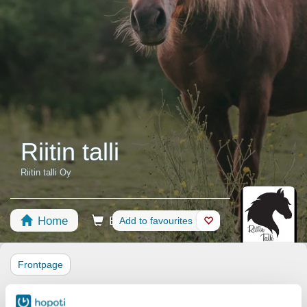
Riitin talli
Riitin talli Oy
Home
Booking
Add to favourites
Shop
Horses
Frontpage
Riitin Talli Lohjalla on vuonna 2015 perustettu hevostalli, joka