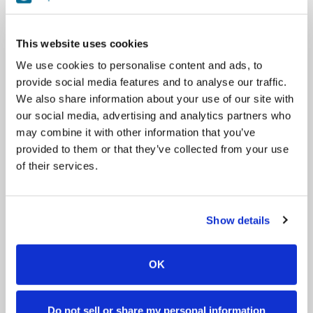
tarjoaa monipuoliset mahdollisuudet harrastamiseen aina
kilpatasolle saakka.
Meillä on
ratsastuskoulu
,
täysihoitopaikkoja
This website uses cookies
hevosille
,
ratsutusta ja ajo-opetusta
ja
valmennuksia
.
We use cookies to personalise content and ads, to
Järjestämme myös leirejä ja ratsastuskilpailuja.
provide social media features and to analyse our traffic.
Panostamme hevosten ensiluokkaiseen hoitoon ja hyvään
We also share information about your use of our site with
tallihenkeen. Meille on tärkeää, että jokainen kokee olonsa tallilla
our social media, advertising and analytics partners who
tervetulleeksi. Meillä käy tallilla harrastajia laidasta laitaan: kaikille
may combine it with other information that you’ve
löytyy sopivantasoista opetusta ja sopiva ratsu.
provided to them or that they’ve collected from your use
of their services.
Contact
044 0550579
riitintallioy@gmail.com
Show details
Homepage
Facebook
OK
Booking
Do not sell or share my personal information