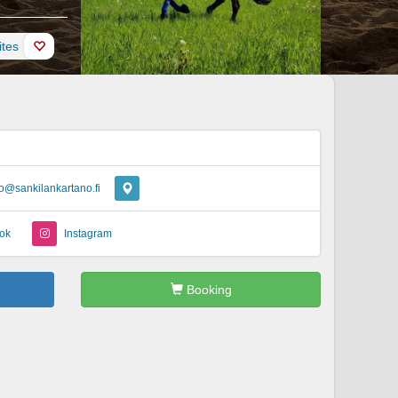
ites
fo@sankilankartano.fi
ok
Instagram
Booking