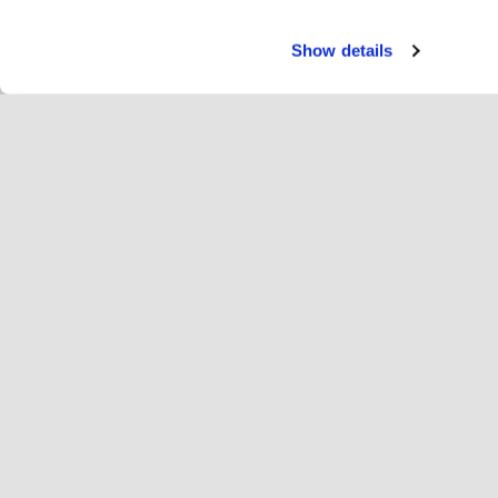
Show details
Servi
Ri
Change language
English
Hop
Join Hopoti
Register business
Bu
Cookie settings
Ad
Abo