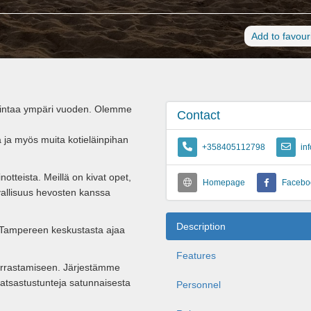
Add to favour
imintaa ympäri vuoden. Olemme
Contact
ja myös muita kotieläinpihan
+358405112798
in
tteista. Meillä on kivat opet,
Homepage
Facebo
urvallisuus hevosten kanssa
Description
ja Tampereen keskustasta ajaa
Features
arrastamiseen. Järjestämme
ratsastustunteja satunnaisesta
Personnel