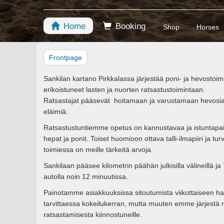
Home
Booking
Shop
Horses
Frontpage
Sankilan kartano Pirkkalassa järjestää poni- ja hevosto
erikoistuneet lasten ja nuorten ratsastustoimintaan.
Ratsastajat pääsevät hoitamaan ja varustamaan hevosia 
eläimiä.
Ratsastustuntiemme opetus on kannustavaa ja istuntapaino
hepat ja ponit. Toiset huomioon ottava talli-ilmapiiri ja t
toimiessa on meille tärkeitä arvoja.
Sankilaan pääsee kilometrin päähän julkisilla välineillä 
autolla noin 12 minuutissa.
Painotamme asiakkuuksissa sitoutumista viikottaiseen h
tarvittaessa kokeilukerran, mutta muuten emme järjestä 
ratsastamisesta kiinnostuneille.