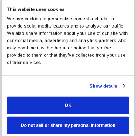
Gæðingakeppni-kilpailumuodosta kiinnostuneiden kesken, levittää
tietoa Gæðingakeppnista, järjestää kilpailuja yhteistyössä SIHYn
This website uses cookies
ja sen paikalliskerhojen tai muiden tahojen kanssa, järjestää
We use cookies to personalise content and ads, to
luentoja ja kursseja, edesauttaa suomalaisten Gæðingakeppni-
provide social media features and to analyse our traffic.
tuomarien koulutusta sekä pitää yhteyttä kansainvälisiin
We also share information about your use of our site with
Gæðingakeppni-järjestöihin.
our social media, advertising and analytics partners who
may combine it with other information that you’ve
Contact
provided to them or that they’ve collected from your use
of their services.
0405246054
tupasvilla@icloud.com
Facebook
Show details
Booking
OK
News
Do not sell or share my personal information
Pricing