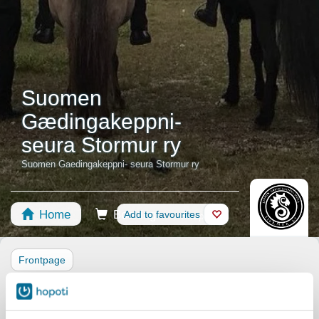
Suomen
Gædingakeppni-
seura Stormur ry
Suomen Gaedingakeppni- seura Stormur ry
Home
Booking
Add to favourites
Shop
Horses
Frontpage
Suomen Gaedingakeppni- seura Stormur ry:n eli tuttavallisemmin
Stormurin tarkoituksena on lisätä yhteistoimintaa islanninhevosten