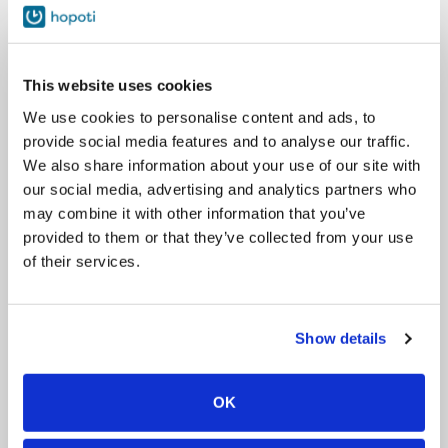
5km päässä Joensuun keskustasta. Tallille pääset helposti myös
bussilla (numerot 1 ja 2).
Tarjoamme ratsastustunteja alkeista kilparatsastajiin sekä
This website uses cookies
erityisryhmille. Tuntitoiminnasta vastaa pääsääntöisesti tallin
yrittäjä Paula Matikainen. Paula opiskelee ratsastuksenopettajaksi
We use cookies to personalise content and ads, to
ja on ratsastuksenohjaaja, SRL:n hyväksymä
provide social media features and to analyse our traffic.
vammaisratsastuksenohjaaja sekä I-tason Centered Riding
We also share information about your use of our site with
ohjaaja.
our social media, advertising and analytics partners who
may combine it with other information that you’ve
Tunnit pidetään maneesissa tai säävarauksella ulkokenttä.
provided to them or that they’ve collected from your use
Huomioithan, että hevosillamme on painorajat, joilla pyrimme
of their services.
vaikuttamaan niiden työhyvinvointiin. Emme voi ottaa yli 100kg
ratsastajia, mutta muuhun hevostoimintaan (kuten kärryajeluun)
voi osallistua.
Show details
Contact
OK
+358504955148