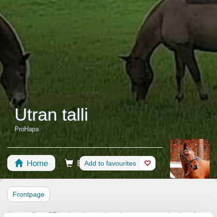
Utran talli
ProHapa
Home
Booking
Add to favourites
Shop
Horses
Frontpage
Utran talli on SRL:n hyväksymä ja valvoma ratsastuskoulu vain