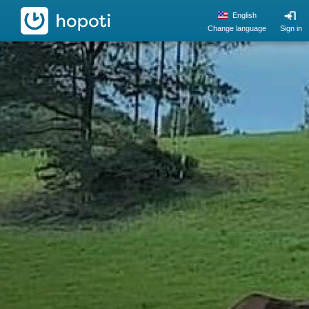
hopoti
English
Change language
Sign in