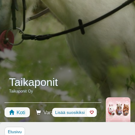
Taikaponit
Taikaponit Oy
Koti
Varaus
Lisää suosikiksi
Kauppa
Hevoset
Etusivu