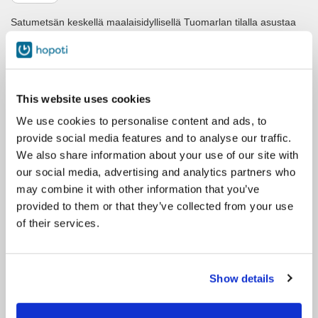
Satumetsän keskellä maalaisidyllisellä Tuomarlan tilalla asustaa
monta pientä taikaponia: Elsa, Emma, Petteri, Pena,
Sussu, Salama, Fredi, Aksu, Onni ja Vappu. Nämä pienet ponit
ovat erikoistuneet täyttämään jokaisen lapsen ja lapsenmielisen
sydämen tarjoamalla aarreseikkailuja, luontoretkiä ratsain ja
This website uses cookies
kärrytellen, poniagilitya, lastenponisynttäreitä, pollepäiviä,
teemajuhlia, karkkiratsastuksia, ponileirejä ym. ym. Taikaponit
We use cookies to personalise content and ads, to
toimivat myös morsius- ja polttariponeina, sekä maskotteina
provide social media features and to analyse our traffic.
erilaisissa tapahtumissa. Vain mielikuvitus on rajana.
We also share information about your use of our site with
Tuomarlan Tilan vanhaa aikaa henkivä piha-alue, metsät ja
our social media, advertising and analytics partners who
ympärillä oleva luonto antavat ihanteellisen elinympäristön myös
may combine it with other information that you’ve
muille kotieläimille jotka ovat myös asiakkaidemme hoidettavissa.
provided to them or that they’ve collected from your use
Vanha päärakennus saunamökkeineen, aittoineen ja
of their services.
navettoineen, uimakelpoinen pihalampi, perinnebiotooppilaitumet,
valaistu kenttä ja satumetsä. Ne pitää vain kokea ja tunnelmoida
paikan päällä.
Show details
Tule ja ihastu. Koetaan yhdessä yksisarvisten taikaa!