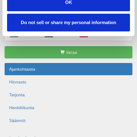
OK
Yhteystiedot
taikaponit@outlook.com
Do not sell or share my personal information
Kotisivu
Facebook
Instagram
Varaa
Ajankohtaista
Hinnasto
Tarjonta
Henkilökunta
Säännöt