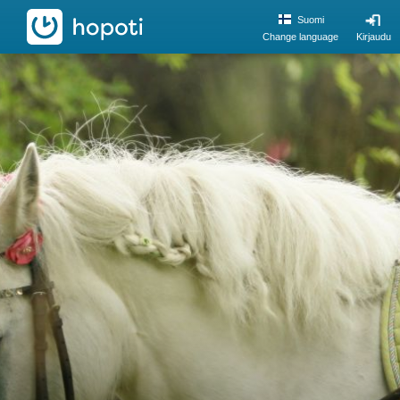
hopoti
Suomi
Change language
Kirjaudu