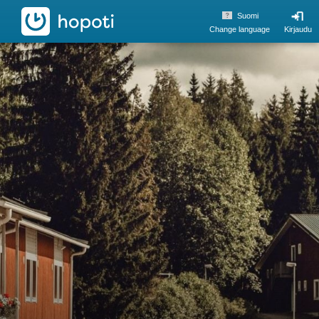
hopoti
Suomi
Change language
Kirjaudu