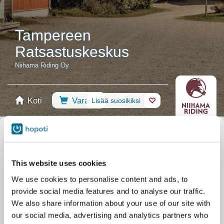
Tampereen
Ratsastuskeskus
Niihama Riding Oy
Koti
Varaus
Lisää suosikiksi
Kauppa
Hevoset
Valitse kalenteri
Suosittelemme
Ratsastustunnit
Poni
This website uses cookies
Kurssit
Kaikki tapahtumat
We use cookies to personalise content and ads, to
Rajaa hakua taitotasosi mukaan
provide social media features and to analyse our traffic.
Ei kokemusta
Alkeistaso
Perustaso
Edistynyt
Kokenut
We also share information about your use of our site with
our social media, advertising and analytics partners who
Suodata