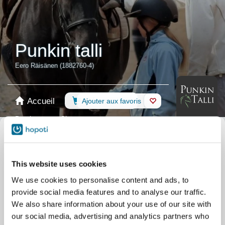
Punkin talli
Eero Räisänen (1882760-4)
Accueil
Réservation
Ajouter aux favoris
Boutique
Chevaux
Sélectionnez un calendrier
Cours d'équitation
Recommandations
This website uses cookies
Leçon privée
Poney
Voltige
Camps
We use cookies to personalise content and ads, to
Autre
Services pour chevaux
provide social media features and to analyse our traffic.
Entraînement
TaicaTalent
We also share information about your use of our site with
our social media, advertising and analytics partners who
Entraînement
TaicaTimantit