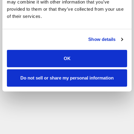
may combine it with other information that you’ve
Tous les évènements
provided to them or that they’ve collected from your use
of their services.
Calendriers de coopération:
Compétition
Evènements
Show details
Entraînement
Valmennus Punkintalli
Filtrez par niveau
OK
Filtrer
Sans expérience
Débutant
Moyen
Avancé
Expérimenté
Do not sell or share my personal information