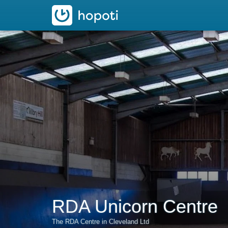
hopoti
RDA Unicorn Centre
The RDA Centre in Cleveland Ltd