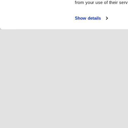
from your use of their serv
Show details
Servi
Pou
Change language
Français
Hop
Rejoindre Hopoti
Enregistrer un centre équestre
Ent
Paramètres centre équestre
An
A p