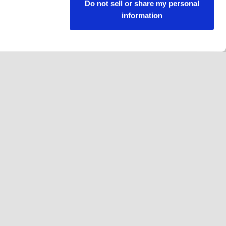
Do not sell or share my personal
information
Suivez-nous
Facebook
Instagram
YouTube
LinkedIn
gales