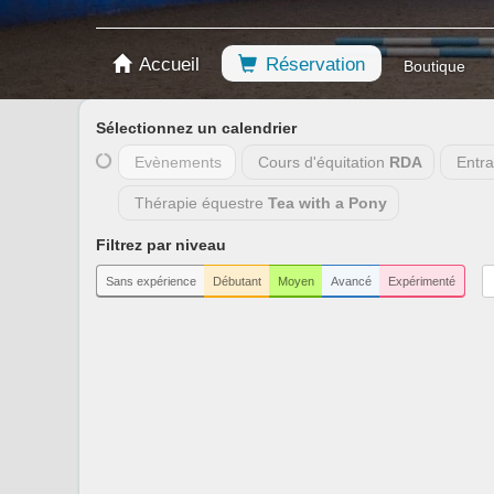
Accueil
Réservation
Boutique
Sélectionnez un calendrier
Evènements
Cours d'équitation
RDA
Entr
Thérapie équestre
Tea with a Pony
Filtrez par niveau
Sans expérience
Débutant
Moyen
Avancé
Expérimenté