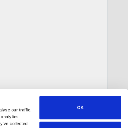
OK
yse our traffic.
 analytics
y’ve collected