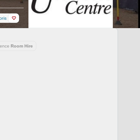
oris
rence
Room Hire