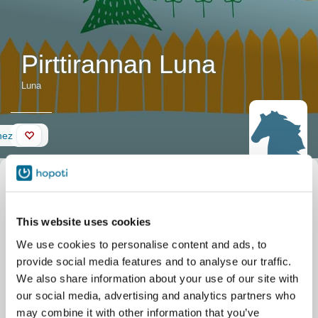
Pirttirannan Luna
Luna
Fal
hez
Ló leírása
Becenév
Luna
Hivatalos név
Pirttirannan Luna
Születési dátum
2017.05.12.
This website uses cookies
Stabil
Kiviojan Ponitalli
Jukkalantie 72
We use cookies to personalise content and ads, to
Lappeenranta
provide social media features and to analyse our traffic.
We also share information about your use of our site with
our social media, advertising and analytics partners who
may combine it with other information that you’ve