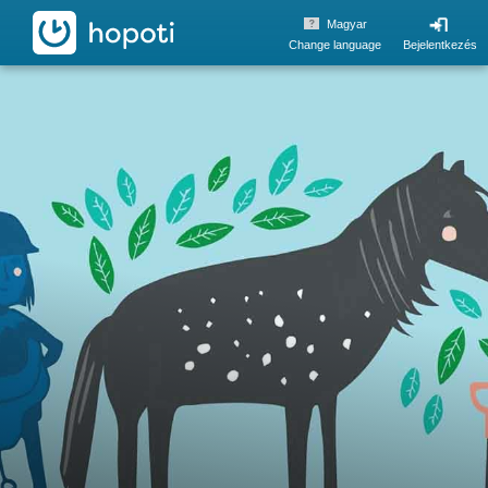
hopoti
Magyar
Change language
Bejelentkezés