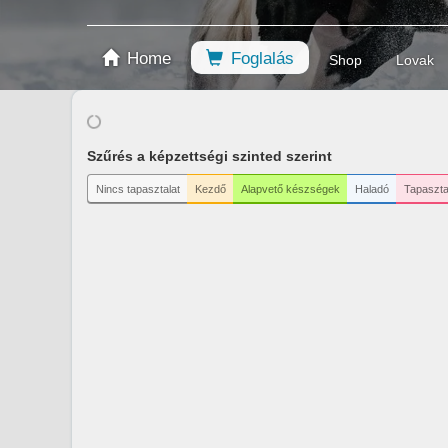
Home
Foglalás
Shop
Lovak
Szűrés a képzettségi szinted szerint
Nincs tapasztalat
Kezdő
Alapvető készségek
Haladó
Tapaszta