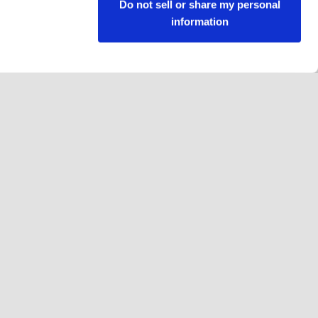
Do not sell or share my personal
information
Kövessen minket
Facebook
Instagram
YouTube
LinkedIn