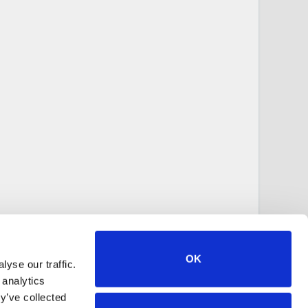
OK
yse our traffic.
 analytics
y’ve collected