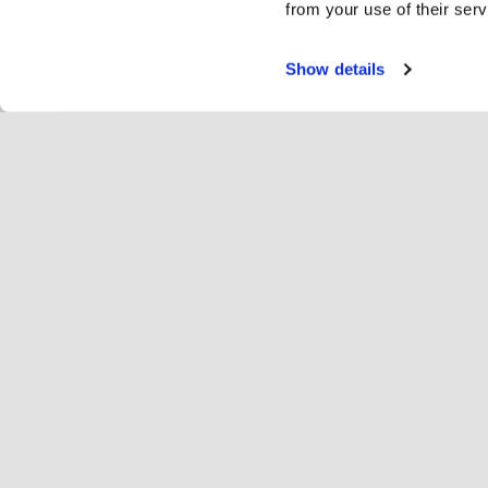
from your use of their serv
Show details
Szolg
Lo
Change language
Magyar
Hop
Csatlakozz Hopoti
Vál
Regisztráljon üzleti vállalkozást
Hi
Cookie beállítások
Hop