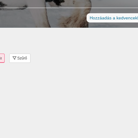
Hozzáadás a kedvencek
Szűrő
lt