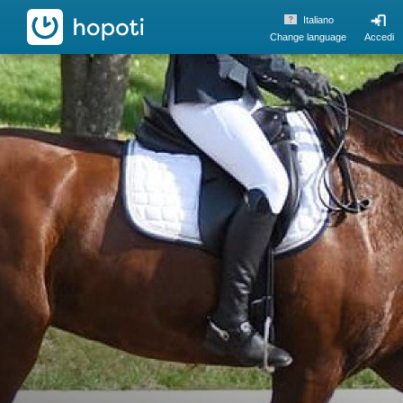
hopoti
Italiano
Change language
Accedi