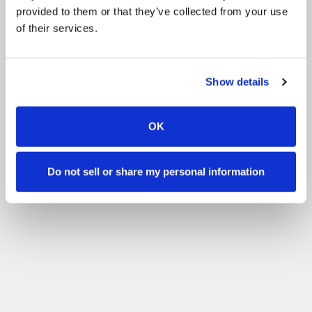
provided to them or that they’ve collected from your use
mutta onneksi meillä on avulias tallihenkilökunta aina paikalla.
of their services.
Tuttujen ratsastajien kanssa se on karsinassakin kiltti ja tykkää
silittelystä.
Ratsastajat arvostavat Pablossa erityisesti sen persoonaa,
ratsastettavuutta, koulutustasoa, liikkeitä.
Show details
Pablo on myös useiden Hopotin ja Husön some-päivitysten malli,
onhan se hirveän komea <3
OK
Do not sell or share my personal information