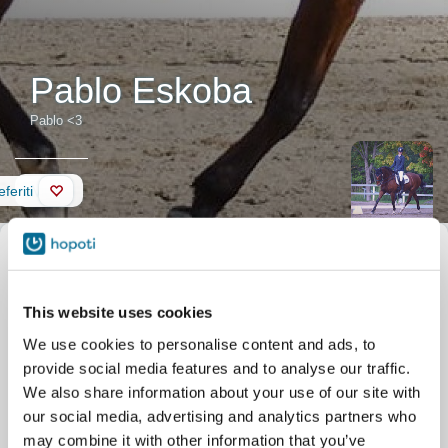
Pablo Eskoba
Pablo <3
Muro
feriti
Descrizione del cavallo
Soprannome
Pablo <3
Nome ufficiale
Pablo Eskoba
Pablo on hyväliikkeinen ja
osaava kouluhevonen, joka on
This website uses cookies
myös todella herkkä istunnalle ja
We use cookies to personalise content and ads, to
onkin monen kokeneemman ratsastajan lemppari. Pablolla on
provide social media features and to analyse our traffic.
vahva luonne ja se myös huomauttaa helposti mm. liian kovista
avuista tai puristavasta istunnasta. Se ei tee kuitenkaan mitään
We also share information about your use of our site with
vaarallista korjatessaan ratsastajaa, joten se sopii kaiken
our social media, advertising and analytics partners who
tasoisten ratsastajien ratsuksi.
may combine it with other information that you’ve
Pablon karsinakäytös ei aina ole aivan parhaimmasta päästä,