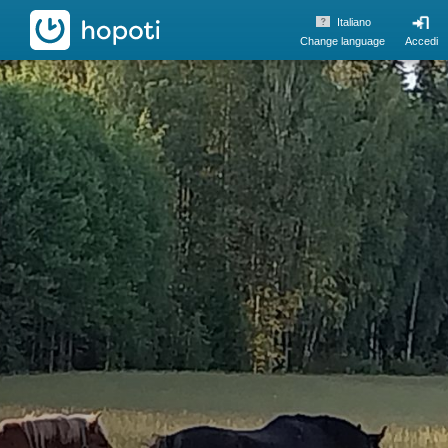
hopoti
Italiano
Change language
Accedi