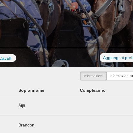
Aggiungi ai prefe
Cavalli
Informazioni
Informazioni s
Soprannome
Compleanno
Äijä
Brandon