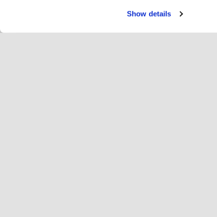
Show details
Servi
Cav
Change language
Italiano
Hop
Unisciti a Hopoti
Registro delle imprese
Az
Impostazioni dei cookie
Ins
Inf