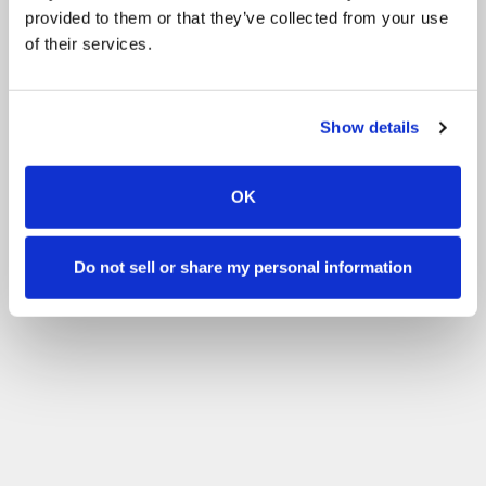
provided to them or that they’ve collected from your use
mutta onneksi meillä on avulias tallihenkilökunta aina paikalla.
of their services.
Tuttujen ratsastajien kanssa se on karsinassakin kiltti ja tykkää
silittelystä.
Ratsastajat arvostavat Pablossa erityisesti sen persoonaa,
ratsastettavuutta, koulutustasoa, liikkeitä.
Show details
Pablo on myös useiden Hopotin ja Husön some-päivitysten malli,
onhan se hirveän komea <3
OK
Do not sell or share my personal information