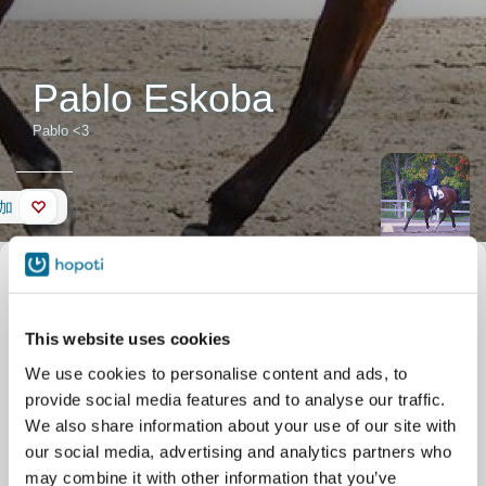
Pablo Eskoba
Pablo <3
壁
加
馬の説明
ニックネーム
Pablo <3
正式名称
Pablo Eskoba
Pablo on hyväliikkeinen ja osaava
kouluhevonen, joka on myös
This website uses cookies
todella herkkä istunnalle ja onkin
We use cookies to personalise content and ads, to
monen kokeneemman ratsastajan lemppari. Pablolla on vahva
provide social media features and to analyse our traffic.
luonne ja se myös huomauttaa helposti mm. liian kovista avuista
tai puristavasta istunnasta. Se ei tee kuitenkaan mitään vaarallista
We also share information about your use of our site with
korjatessaan ratsastajaa, joten se sopii kaiken tasoisten
our social media, advertising and analytics partners who
ratsastajien ratsuksi.
may combine it with other information that you’ve
Pablon karsinakäytös ei aina ole aivan parhaimmasta päästä,