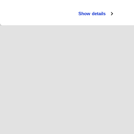
Show details
サー
ラ
Change language
日本語
ホ
ホポティに参加する
事業登録
事
クッキー設定
広
ホ