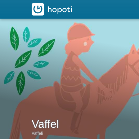
hopoti
Vaffel
Vaffeli