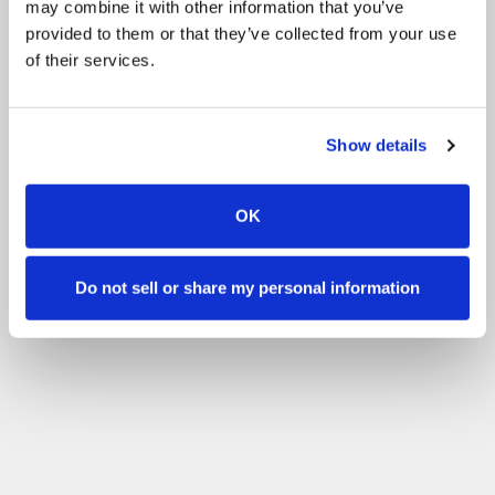
may combine it with other information that you’ve
イベント
Chicks
イベント
Shows
provided to them or that they’ve collected from your use
of their services.
その他
Volunteering
スキルレベルで絞り込む
Show details
フィルター
未経験
初心者
基本技術
上級
経験豊富
OK
Do not sell or share my personal information