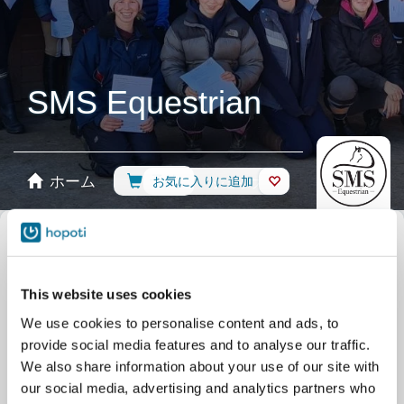
SMS Equestrian
ホーム
予約
お気に入りに追加
ショップ
馬
カレンダーを選択
すべてのイベント
レッスン
Group
This website uses cookies
レッスン
Private
イベント
Pony days
We use cookies to personalise content and ads, to
トレーニング
Clubs/courses
provide social media features and to analyse our traffic.
キャンプ
Summer camps
We also share information about your use of our site with
our social media, advertising and analytics partners who
イベント
Adult holiday activities