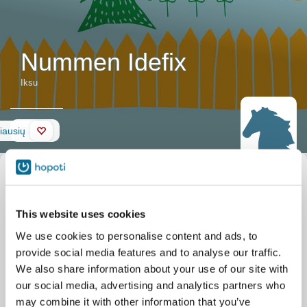
Nummen Idefix
Iksu
Siena
iausių
Žirgo
Slapyvardis
Iksu
aprašymas
Oficialus pavadinimas
Nummen Idefix
Gimimo data
2011 01 01
Iksu n. 130cm
This website uses cookies
Stabilus
Tahkon Maneesi Oy
hurmuriponi. Kiltti ja
Sääskiniementie 388
We use cookies to personalise content and ads, to
ystävällinen hoitaa.
Tahko
Re 80cm ja ko heA
provide social media features and to analyse our traffic.
eli osaava
We also share information about your use of our site with
pikkuponi.
our social media, advertising and analytics partners who
may combine it with other information that you’ve