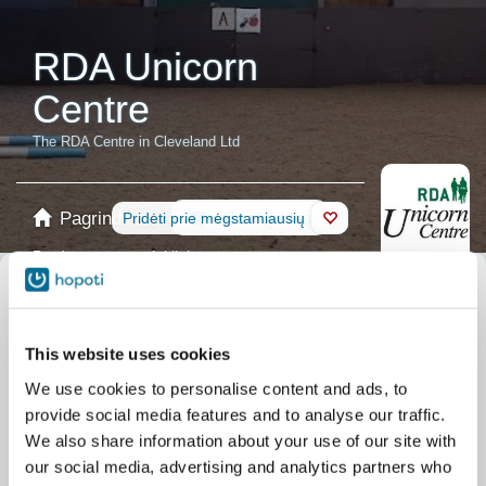
RDA Unicorn
Centre
The RDA Centre in Cleveland Ltd
Pagrindinis
Užsakymas
Pridėti prie mėgstamiausių
Parduotuvė
Arkliai
Pasirinkite kalendorių
Renginiai
Jojimo pamokos
RDA
This website uses cookies
Mokymas
Clinics
We use cookies to personalise content and ads, to
Jojimo arena
Outdoor Arena Hire
provide social media features and to analyse our traffic.
Konferencijų salė
Room Hire
We also share information about your use of our site with
our social media, advertising and analytics partners who
Jojimo terapija
Tea with a Pony