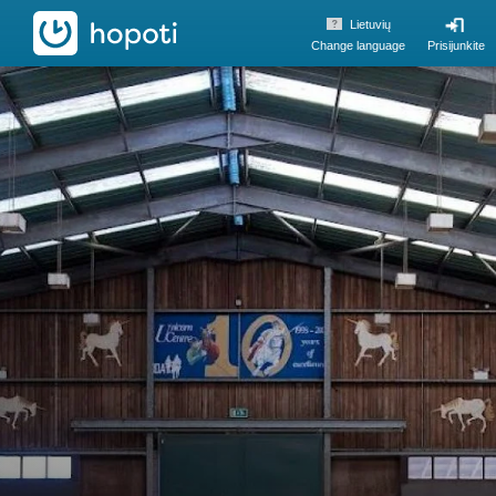
hopoti
Lietuvių
Change language
Prisijunkite