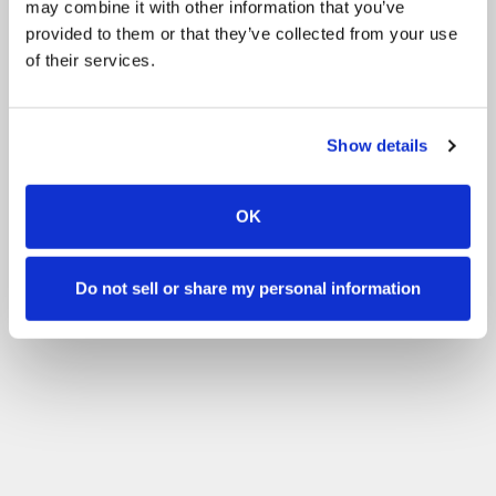
may combine it with other information that you’ve
Renginiai
Chicks
Renginiai
Shows
provided to them or that they’ve collected from your use
of their services.
Kita
Volunteering
Filtruokite pagal savo įgūdžių lygį
Show details
Nėra patirties
Pradedantysis
Pagrindiniai įgūdžiai
Išplėstinė
Patyręs
Filtras
OK
Do not sell or share my personal information