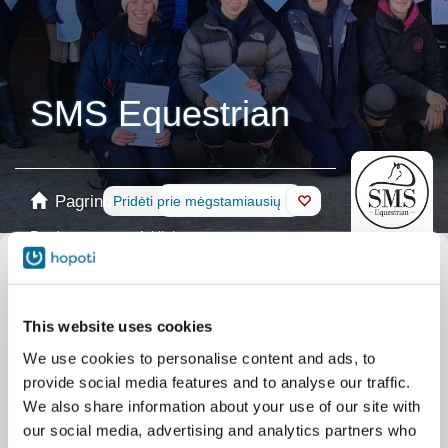
SMS Equestrian
Pagrindinis
Užsakymas
Pridėti prie mėgstamiausių
Parduotuvė
Arkliai
Pasirinkite kalendorių
Visi renginiai
Pamokos
Group
This website uses cookies
Pamokos
Private
Renginiai
Pony days
We use cookies to personalise content and ads, to
Mokymas
Clubs/courses
provide social media features and to analyse our traffic.
Stovyklos
Summer camps
We also share information about your use of our site with
our social media, advertising and analytics partners who
Renginiai
Adult holiday activities