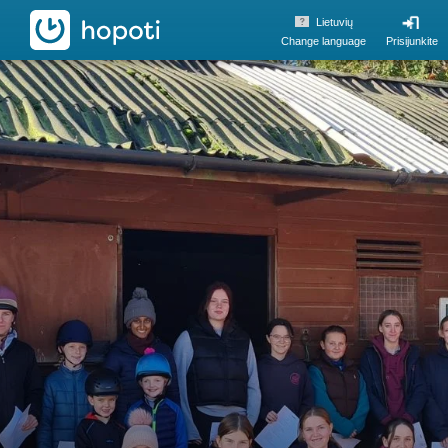
hopoti
Lietuvių
Change language
Prisijunkite