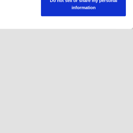
Do not sell or share my personal
information
Volg ons
Facebook
Instagram
YouTube
LinkedIn