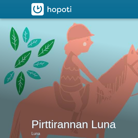
hopoti
Pirttirannan Luna
Luna