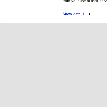
from your use of their serv
Show details
Servi
Rui
Change language
Nederlands
Hop
Wordt lid van Hopoti
Registreer stal
Bed
Cookie instellingen
Ad
Ove