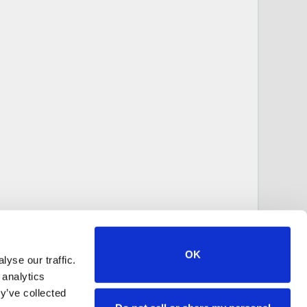
OK
yse our traffic.
 analytics
y’ve collected