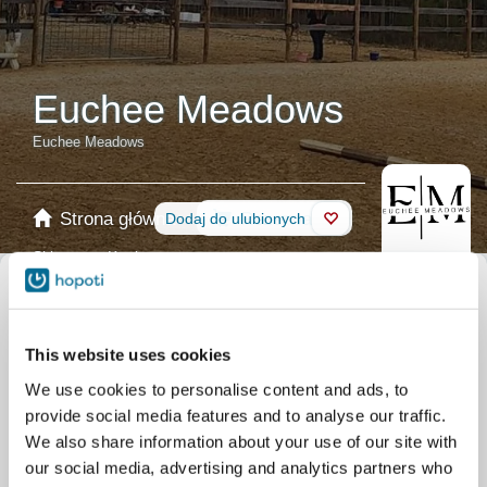
Euchee Meadows
Euchee Meadows
Strona główna
Rezerwacja
Dodaj do ulubionych
Sklep
Konie
Wybierz kalendarz
Lekcje jazdy konnej
Group Lessons
This website uses cookies
Lekcja prywatna
Konkurencja
Shows
Obozy
We use cookies to personalise content and ads, to
Wszystkie wydarzenia
provide social media features and to analyse our traffic.
Filtruj według poziomu umiejętności
We also share information about your use of our site with
our social media, advertising and analytics partners who
Brak doświadczenia
Początkujący
Podstawowe umiejętności