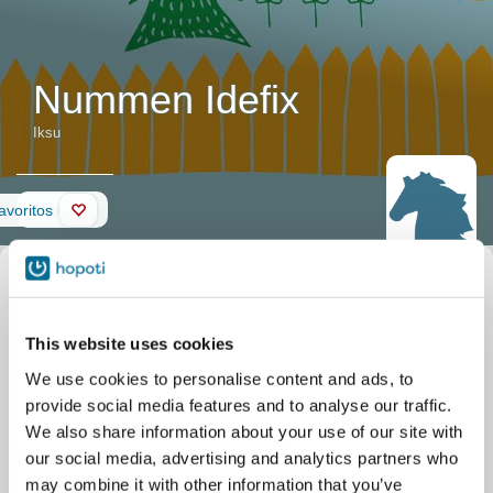
Nummen Idefix
Iksu
Parede
avoritos
Descrição do
Alcunha
Iksu
cavalo
Nome oficial
Nummen Idefix
Data de nascimento
01/01/2011
Iksu n. 130cm
This website uses cookies
Centro Hípico
Tahkon Maneesi Oy
hurmuriponi. Kiltti ja
Sääskiniementie 388
We use cookies to personalise content and ads, to
ystävällinen hoitaa. Re
Tahko
80cm ja ko heA eli
provide social media features and to analyse our traffic.
osaava pikkuponi.
We also share information about your use of our site with
our social media, advertising and analytics partners who
may combine it with other information that you’ve