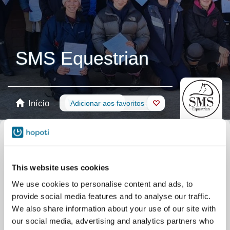
SMS Equestrian
Início
Reservas
Adicionar aos favoritos
Loja
Cavalos
Selecionar calendário
Todos os eventos
Aulas
Group
Aulas
Private
This website uses cookies
Eventos
Pony days
Treino
Clubs/courses
We use cookies to personalise content and ads, to
Campos de férias
Summer camps
provide social media features and to analyse our traffic.
Eventos
Adult holiday activities
We also share information about your use of our site with
our social media, advertising and analytics partners who
Eventos
Chicks
Eventos
Shows