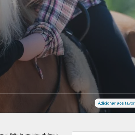
Adicionar aos favor
osi, iloita ja onnistua yhdessä