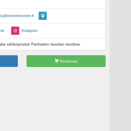
lla@woimahevonen.fi
ook
Instagram
ita sähköpostia! Parhaiten tavoitat viestitse.
Reservas