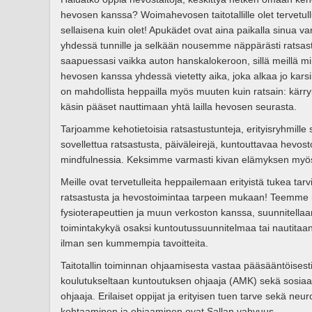
hevosen kanssa? Woimahevosen taitotallille olet tervetull
sellaisena kuin olet! Apukädet ovat aina paikalla sinua 
yhdessä tunnille ja selkään nousemme näppärästi ratsastu
saapuessasi vaikka auton hanskalokeroon, sillä meillä m
hevosen kanssa yhdessä vietetty aika, joka alkaa jo kars
on mahdollista heppailla myös muuten kuin ratsain: kärryil
käsin pääset nauttimaan yhtä lailla hevosen seurasta.
Tarjoamme kehotietoisia ratsastustunteja, erityisryhmille
sovellettua ratsastusta, päiväleirejä, kuntouttavaa hevo
mindfulnessia. Keksimme varmasti kivan elämyksen myös sy
Meille ovat tervetulleita heppailemaan erityistä tukea tarv
ratsastusta ja hevostoimintaa tarpeen mukaan! Teemme 
fysioterapeuttien ja muun verkoston kanssa, suunnitella
toimintakykyä osaksi kuntoutussuunnitelmaa tai nautitaa
ilman sen kummempia tavoitteita.
Taitotallin toiminnan ohjaamisesta vastaa pääsääntöisest
koulutukseltaan kuntoutuksen ohjaaja (AMK) sekä sosia
ohjaaja. Erilaiset oppijat ja erityisen tuen tarve sekä neu
kohtaaminen ja ohjaaminen ovat Sallan vahvuus.