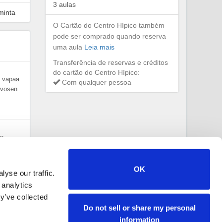
3 aulas
minta
O Cartão do Centro Hípico também
pode ser comprado quando reserva
uma aula
Leia mais
Transferência de reservas e créditos
do cartão do Centro Hípico:
n vapaa
Com qualquer pessoa
evosen
in
OK
yse our traffic.
 analytics
lle
y’ve collected
nen
Do not sell or share my personal
information