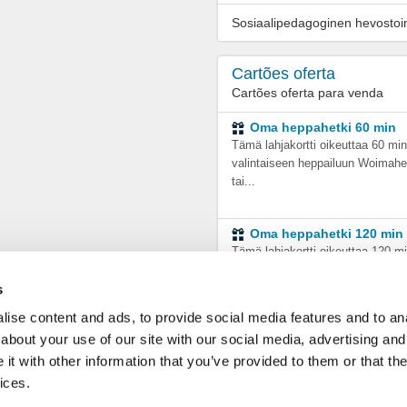
Sosiaalipedagoginen hevostoi
Cartões oferta
Cartões oferta para venda
Oma heppahetki 60 min
Tämä lahjakortti oikeuttaa 60 mi
valintaiseen heppailuun Woimah
tai...
Oma heppahetki 120 min
Tämä lahjakortti oikeuttaa 120 m
vapaa valintaiseen heppailuun
s
Woimahevosen ta...
ise content and ads, to provide social media features and to anal
about your use of our site with our social media, advertising and
Oma heppailuhetki kahde
Oma heppailuhetki valitsemallasi
t with other information that you’ve provided to them or that the
teemalla kahdelle! Hevosavustei
ices.
mindfulness,...