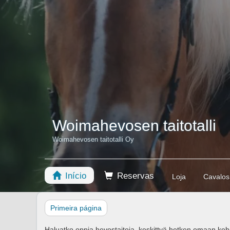
Woimahevosen taitotalli
Woimahevosen taitotalli Oy
Início
Reservas
Loja
Cavalos
Primeira página
Haluatko oppia hevostaitoja, keskittyä hetken omaan keho