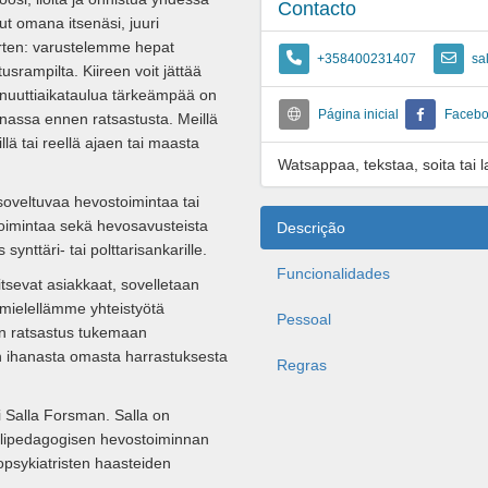
Contacto
ut omana itsenäsi, juuri
varten: varustelemme hepat
+358400231407
sa
srampilta. Kiireen voit jättää
inuuttiaikataulua tärkeämpää on
Página inicial
Faceb
inassa ennen ratsastusta. Meillä
lä tai reellä ajaen tai maasta
Watsappaa, tekstaa, soita tai la
 soveltuvaa hevostoimintaa tai
stoimintaa sekä hevosavusteista
Descrição
nttäri- tai polttarisankarille.
Funcionalidades
itsevat asiakkaat, sovelletaan
mielellämme yhteistyötä
Pessoal
an ratsastus tukemaan
n ihanasta omasta harrastuksesta
Regras
i Salla Forsman. Salla on
alipedagogisen hevostoiminnan
ropsykiatristen haasteiden