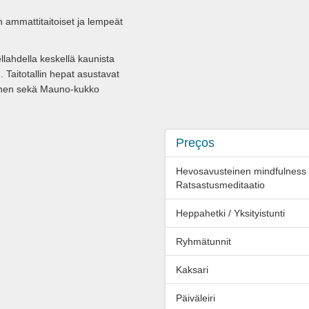
n ammattitaitoiset ja lempeät
llahdella keskellä kaunista
Taitotallin hepat asustavat
esonen sekä Mauno-kukko
Preços
Hevosavusteinen mindfulness 
Ratsastusmeditaatio
Heppahetki / Yksityistunti
Ryhmätunnit
Kaksari
Päiväleiri