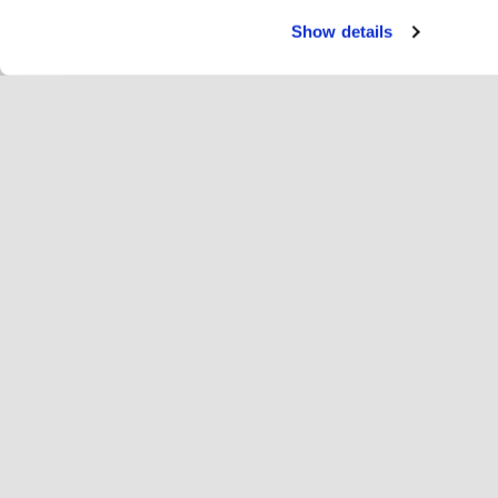
Show details
Servi
Cav
Change language
Português
Hop
Junte-se à Hopoti
Registar a empresa
Em
Definições de cookies
An
Sob