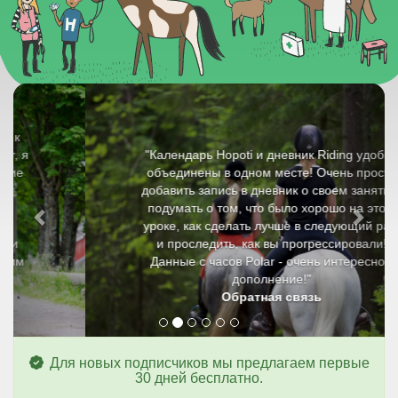
Previous
Next
"Календарь Hopoti и дневник Riding удобно
объединены в одном месте! Очень просто
добавить запись в дневник о своем занятии,
подумать о том, что было хорошо на этом
уроке, как сделать лучше в следующий раз,
и проследить, как вы прогрессировали!
Данные с часов Polar - очень интересное
дополнение!"
Обратная связь
Для новых подписчиков мы предлагаем первые
30 дней бесплатно.