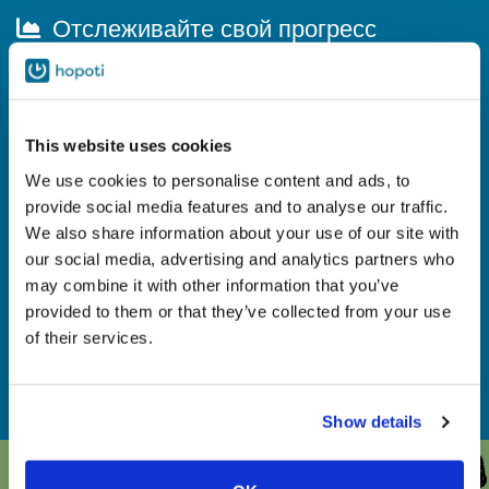
Отслеживайте свой прогресс
Откройте глаза на новый способ увидеть свое продвижение в
верховой езде. Все записи накапливают богатые данные, к
которым вы можете получить доступ с помощью подробных
сводок и точных графиков. Теперь легко проследить, как
This website uses cookies
меняются ваши рейтинги и другие записи с течением
времени.
We use cookies to personalise content and ads, to
provide social media features and to analyse our traffic.
We also share information about your use of our site with
Подключение к устройствам Polar
our social media, advertising and analytics partners who
may combine it with other information that you’ve
С помощью спортивных часов, фитнес-мониторов и
provided to them or that they’ve collected from your use
пульсометров Polar вы воплощаете свои цели в жизнь.
Войдите в Polar Flow через Hopoti, чтобы ваши тренировки
of their services.
автоматически связывались с соответствующими записями в
дневнике езды и отображались в Hopoti.
Show details