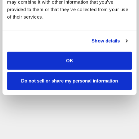
may combine it with other information that you’ve
Арена для верховой езды
Другие
Arena Hire
provided to them or that they’ve collected from your use
of their services.
BHS Assessment Days
Dog Arena Hire
Фильтруйте по уровню мастерства
Show details
Без опыта
Новичкам
Базовые навыки
Расширенный
Опытный
Фильтр
OK
Do not sell or share my personal information