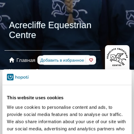
Acrecliffe Equestrian
Centre
Главная
Бронирование
Добавить в избранное
Магазин
Лошади
Выберите календарь
Все события
This website uses cookies
Уроки верховой езды
Group Lessons
We use cookies to personalise content and ads, to
Частный урок
Лагеря
Pony Days
provide social media features and to analyse our traffic.
BHS Training Lessons
Конкурс
We also share information about your use of our site with
our social media, advertising and analytics partners who
Assessment Lessons