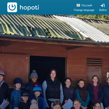
hopoti
Pусский
Change language
Войти