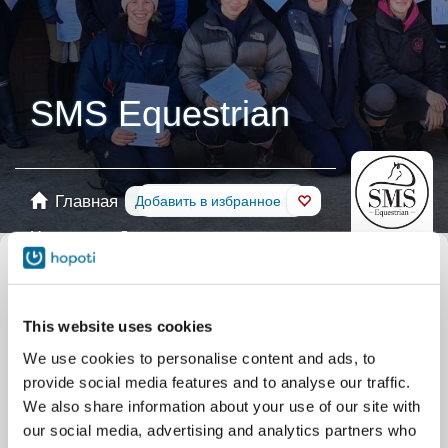
SMS Equestrian
Главная
Бронирование
Добавить в избранное
Магазин
Лошади
Выберите календарь
Все события
Уроки
Group
Уроки
Private
This website uses cookies
События
Pony days
Обучение
Clubs/courses
We use cookies to personalise content and ads, to
Лагеря
Summer camps
provide social media features and to analyse our traffic.
События
Adult holiday activities
We also share information about your use of our site with
our social media, advertising and analytics partners who
События
Chicks
События
Shows