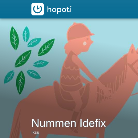
hopoti
Nummen Idefix
Iksu