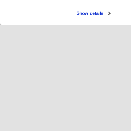
Show details
Tjäns
Ryt
Change language
Svenska
Hop
Anslut dig till Hopoti
Registrera företag
Fö
Cookieinställningar
An
Om