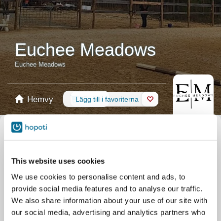
Euchee Meadows
Euchee Meadows
Hemvy
Boka
Lägg till i favoriterna
Butik
Hästar
Välj kalender
Ridlektioner
Group Lessons
Privatlektion
This website uses cookies
Tävling
Shows
Läger
Alla aktiviteter
We use cookies to personalise content and ads, to
Begränsa sökningen utgående från din kompetensnivå
provide social media features and to analyse our traffic.
Ingen erfarenhet
Nybörjarnivå
Grundnivå
Avancerad
Erfaren
We also share information about your use of our site with
our social media, advertising and analytics partners who
Filtrera