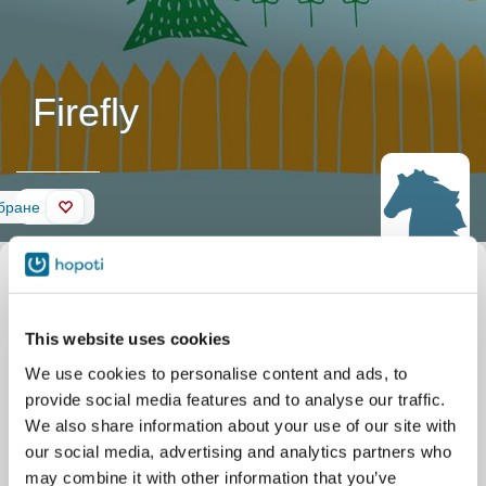
Firefly
Стіна
бране
Опис коня
Нікнейм
Firefly
Офіційна назва
Firefly
Стабільний
Silver Eagle Stable
This website uses cookies
Parkgate Dr 11506
Nokesville
We use cookies to personalise content and ads, to
provide social media features and to analyse our traffic.
We also share information about your use of our site with
our social media, advertising and analytics partners who
may combine it with other information that you’ve