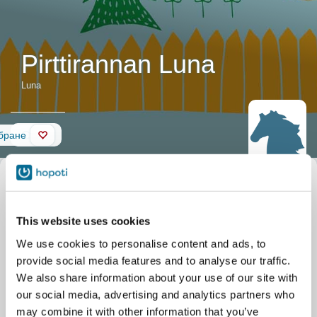
Pirttirannan Luna
Luna
Стіна
бране
Опис коня
Нікнейм
Luna
Офіційна назва
Pirttirannan Luna
Дата народження
12.05.2017
This website uses cookies
Стабільний
Kiviojan Ponitalli
Jukkalantie 72
We use cookies to personalise content and ads, to
Lappeenranta
provide social media features and to analyse our traffic.
We also share information about your use of our site with
our social media, advertising and analytics partners who
may combine it with other information that you’ve