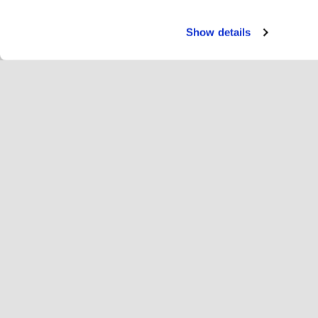
Show details
Серв
Ве
Change language
Українська
Hop
Приєднуйтесь до Hopoti
Пі
Зареєструвати бізнес
Ре
Налаштування файлів cookie
Про