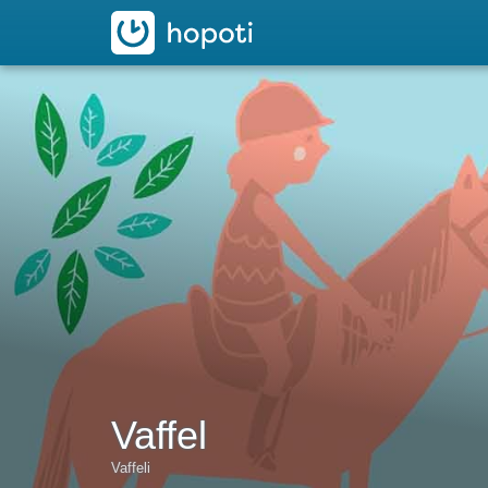
hopoti
Vaffel
Vaffeli