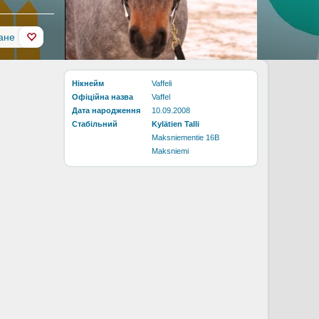
ане
Нікнейм
Vaffeli
Офіційна назва
Vaffel
Дата народження
10.09.2008
Стабільний
Kylätien Talli
Maksniementie 16B
Maksniemi